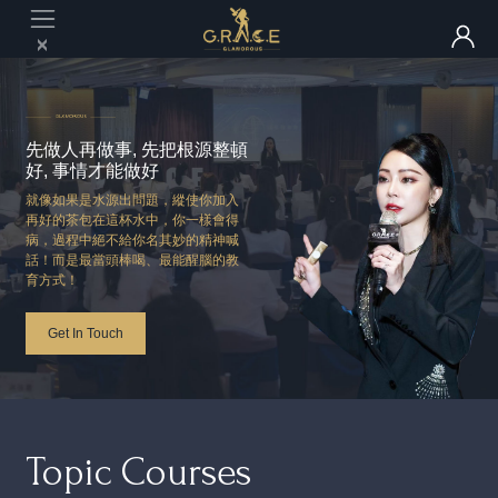
先做人再做事, 先把根源整頓
好, 事情才能做好
就像如果是水源出問題，縱使你加入
再好的茶包在這杯水中，你一樣會得
病，過程中絕不給你名其妙的精神喊
話！而是最當頭棒喝、最能醒腦的教
育方式！
Get In Touch
Topic Courses